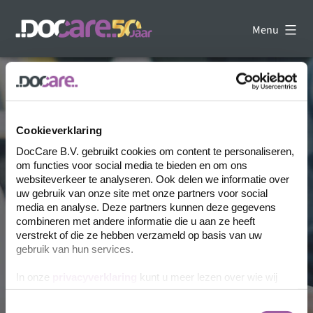
Skip
to
Menu
content
DocCare
-
Uw
kennispartner
op
het
Cookieverklaring
gebied
van
DocCare B.V. gebruikt cookies om content te personaliseren,
dataverwerking
om functies voor social media te bieden en om ons
websiteverkeer te analyseren. Ook delen we informatie over
uw gebruik van onze site met onze partners voor social
media en analyse. Deze partners kunnen deze gegevens
combineren met andere informatie die u aan ze heeft
verstrekt of die ze hebben verzameld op basis van uw
gebruik van hun services.
Bezoek de website
In onze
privacyverklaring
kunt u meer lezen over wie wij
zijn, hoe u contact met ons kunt opnemen en hoe we
persoonlijke gegevens verwerken.
Toestemmingsselectie