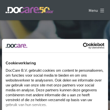
Skip
to
Menu
content
DocCare
-
Uw
kennispartner
op
het
gebied
van
dataverwerking
Cookieverklaring
DocCare B.V. gebruikt cookies om content te personaliseren,
om functies voor social media te bieden en om ons
websiteverkeer te analyseren. Ook delen we informatie over
uw gebruik van onze site met onze partners voor social
media en analyse. Deze partners kunnen deze gegevens
combineren met andere informatie die u aan ze heeft
Bezoek de website
verstrekt of die ze hebben verzameld op basis van uw
gebruik van hun services.