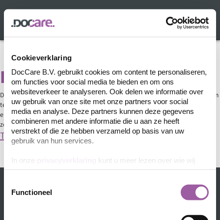
Ga
naar
Menu
de
DocCare
inhoud
-
Uw
Cookieverklaring
kennispartner
Digitaal
DocCare B.V. gebruikt cookies om content te personaliseren,
op
om functies voor social media te bieden en om ons
het
websiteverkeer te analyseren. Ook delen we informatie over
De eigenschap van een computer om gegevens of een signaal in binaire vorm
gebied
uw gebruik van onze site met onze partners voor social
te coderen, dat wil zeggen dat alle informatie in combinaties van nullen en
van
media en analyse. Deze partners kunnen deze gegevens
enen wordt uitgedrukt. Deze codering maakt het mogelijk gegevens exact,
dataverwerking
combineren met andere informatie die u aan ze heeft
zonder verlies, te kopiëren.
verstrekt of die ze hebben verzameld op basis van uw
Terug
gebruik van hun services.
In onze
privacyverklaring
kunt u meer lezen over wie wij
zijn, hoe u contact met ons kunt opnemen en hoe we
persoonlijke gegevens verwerken.
Toestemmingsselectie
Functioneel