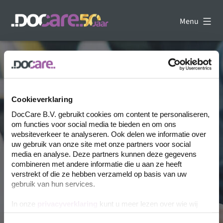
Ga
naar
Menu
de
DocCare
inhoud
-
Uw
kennispartner
op
het
gebied
Cookieverklaring
van
DocCare B.V. gebruikt cookies om content te personaliseren,
dataverwerking
om functies voor social media te bieden en om ons
websiteverkeer te analyseren. Ook delen we informatie over
uw gebruik van onze site met onze partners voor social
media en analyse. Deze partners kunnen deze gegevens
combineren met andere informatie die u aan ze heeft
verstrekt of die ze hebben verzameld op basis van uw
gebruik van hun services.
Bezoek de website
In onze
privacyverklaring
kunt u meer lezen over wie wij
zijn, hoe u contact met ons kunt opnemen en hoe we