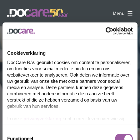
Ga
naar
Menu
de
DocCare
inhoud
-
Uw
kennispartner
op
Cookieverklaring
het
gebied
DocCare B.V. gebruikt cookies om content te personaliseren,
van
om functies voor social media te bieden en om ons
dataverwerking
websiteverkeer te analyseren. Ook delen we informatie over
uw gebruik van onze site met onze partners voor social
media en analyse. Deze partners kunnen deze gegevens
combineren met andere informatie die u aan ze heeft
verstrekt of die ze hebben verzameld op basis van uw
gebruik van hun services.
In onze
privacyverklaring
kunt u meer lezen over wie wij
Bezoek de website
zijn, hoe u contact met ons kunt opnemen en hoe we
persoonlijke gegevens verwerken.
Toestemmingsselectie
Functioneel