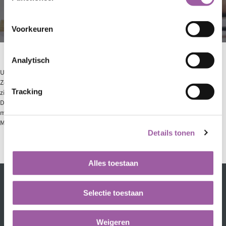
Voorkeuren
Analytisch
UMC Zorgverzekering is een merk van zorgverzekeraar VGZ. UMC
Zorgverzekering is er speciaal voor de medewerkers van academische
Tracking
ziekenhuizen.
DocCare verwerkt voor UMC Zorgverzekering de zorgkostendeclaraties en
machtigingsaanvragen.
Meer weten over de
merken van VGZ
.
Details tonen
Alles toestaan
Selectie toestaan
Weigeren