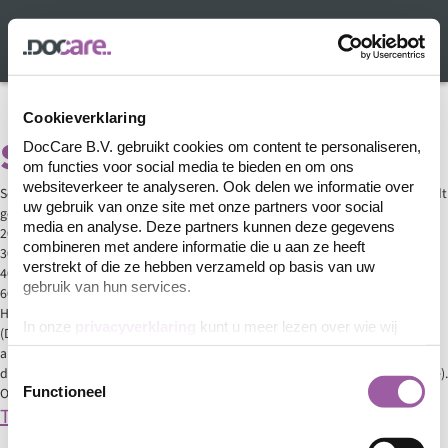
Ga
naar
Menu
de
DocCare
inhoud
-
Uw
Cookieverklaring
kennispartner
Scanresolutie
DocCare B.V. gebruikt cookies om content te personaliseren,
op
om functies voor social media te bieden en om ons
het
websiteverkeer te analyseren. Ook delen we informatie over
Scanners werken met een scanresolutie: het aantal pixels dat per inch wordt
gebied
uw gebruik van onze site met onze partners voor social
gescand. Gangbare resoluties zijn:
van
media en analyse. Deze partners kunnen deze gegevens
200 dpi
dataverwerking
combineren met andere informatie die u aan ze heeft
300 dpi
verstrekt of die ze hebben verzameld op basis van uw
400 dpi
gebruik van hun services.
600 dpi
Hoe hoger het aantal DPI hoe nauwkeuriger de scan. Echter hoe meer DPI
In onze
privacyverklaring
kunt u meer lezen over wie wij
(Dots Per Inch), hoe groter de gescande afbeelding. Overigens wordt niet
zijn, hoe u contact met ons kunt opnemen en hoe we
alleen de afbeeldingen groter bij een hogere scanresolutie, maar wordt ook
persoonlijke gegevens verwerken.
Toestemmingsselectie
de scan tijd en de OCR-tijd langer (beiden nemen ook met 400% of meer toe).
Functioneel
Om te OCR’en geldt eigenlijk dat 300 dpi optimaal is.
Terug